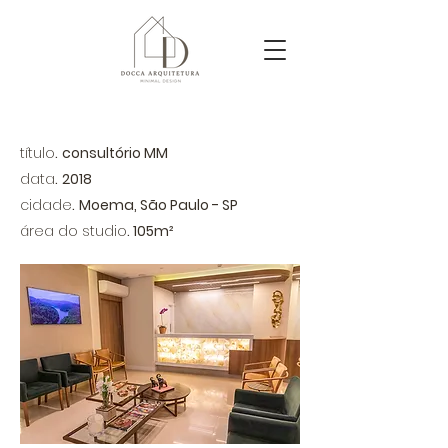
título
.
consultório MM
data
.
2018
cidade
.
Moema, São Paulo - SP
​área do studio
.
105m²