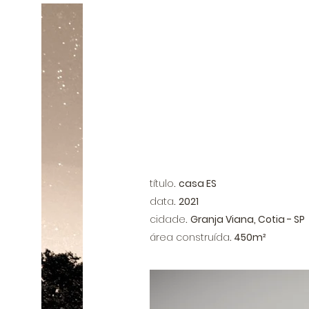
título
.
casa ES
data
.
2021
cidade
.
Granja Viana, Cotia - SP
​área construída
.
450m²